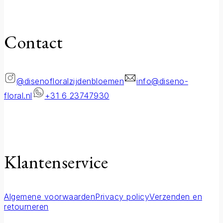
Contact
@disenofloralzijdenbloemen
info@diseno-
floral.nl
+31 6 23747930
Klantenservice
Algemene voorwaarden
Privacy policy
Verzenden en
retourneren