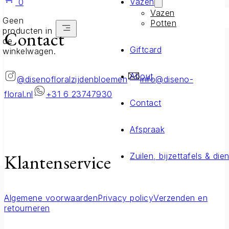
Vazen
0
Vazen
Geen
Potten
producten in
Contact
de
Giftcard
winkelwagen.
About
@disenofloralzijdenbloemen
info@diseno-
floral.nl
+31 6 23747930
Contact
Afspraak
Klantenservice
Zuilen, bijzettafels & die
Algemene voorwaarden
Privacy policy
Verzenden en
retourneren